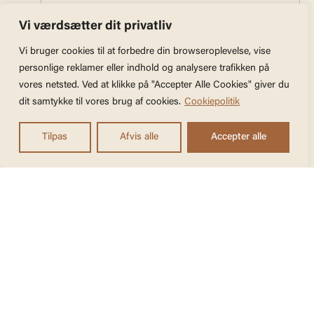
Womens retreat 16-20
September 2026, CEMaH
Vi værdsætter dit privatliv
Vi bruger cookies til at forbedre din browseroplevelse, vise
16. september kl. 16:00
-
20. september kl.
personlige reklamer eller indhold og analysere trafikken på
15:00
vores netsted. Ved at klikke på "Accepter Alle Cookies" giver du
dit samtykke til vores brug af cookies.
Cookiepolitik
Healingweekend – Voice
Tilpas
Afvis alle
Accepter alle
liberation 24-27 september
Translate »
2026, Lykkebo
24. september kl. 10:00
-
27. september kl.
15:00