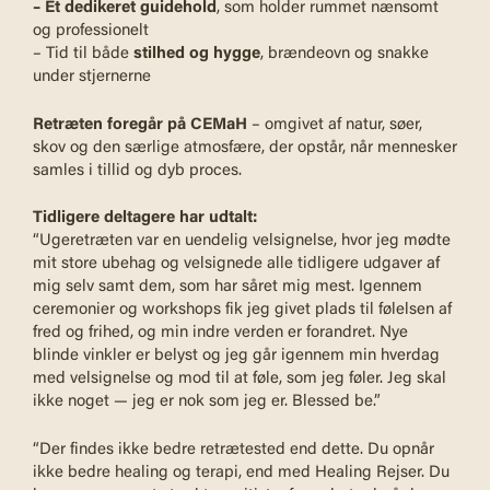
– Et dedikeret guidehold
, som holder rummet nænsomt
og professionelt
– Tid til både
stilhed og hygge
, brændeovn og snakke
under stjernerne
Retræten foregår på CEMaH
– omgivet af natur, søer,
skov og den særlige atmosfære, der opstår, når mennesker
samles i tillid og dyb proces.
Tidligere deltagere har udtalt:
“Ugeretræten var en uendelig velsignelse, hvor jeg mødte
mit store ubehag og velsignede alle tidligere udgaver af
mig selv samt dem, som har såret mig mest. Igennem
ceremonier og workshops fik jeg givet plads til følelsen af
fred og frihed, og min indre verden er forandret. Nye
blinde vinkler er belyst og jeg går igennem min hverdag
med velsignelse og mod til at føle, som jeg føler. Jeg skal
ikke noget — jeg er nok som jeg er. Blessed be.”
“Der findes ikke bedre retrætested end dette. Du opnår
ikke bedre healing og terapi, end med Healing Rejser. Du